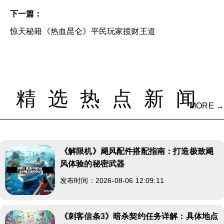
下一篇：
惊天秘籍《热血昆仑》平民玩家揽财王道
精选热点新闻
MORE →
《解限机》飓风配件搭配指南：打造极致飓
风体验的秘密武器
发布时间：2026-08-06 12:09:11
《刺客信条3》暗杀契约任务详解：具体地点