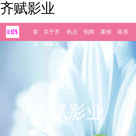
齐赋影业
首
关于齐
热点
招商
案例
联系
页
赋影业
新闻
加盟
展示
我们
齐赋影业